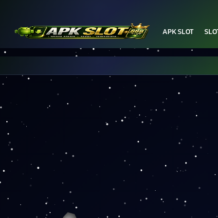
Skip
to
content
APK SLOT
SLO