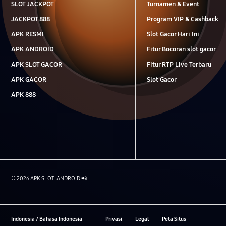
SLOT JACKPOT
Turnamen & Event
JACKPOT 888
Program VIP & Cashback
APK RESMI
Slot Gacor Hari Ini
APK ANDROID
Fitur Bocoran slot gacor
APK SLOT GACOR
Fitur RTP Live Terbaru
APK GACOR
Slot Gacor
APK 888
© 2026 APK SLOT. ANDROID 📲
Privasi
Legal
Peta Situs
Indonesia / Bahasa Indonesia